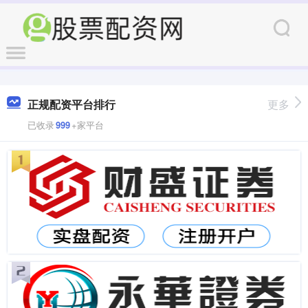
正规配资平台排行
更多
已收录
999
+家平台