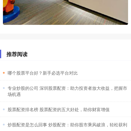
推荐阅读
​哪个股票平台好？新手必选平台对比
​专业炒股的公司 深圳股票配资：助力投资者放大收益，把握市
场机遇
​股票配资排名榜 股票配资的五大好处，助你财富增值
​炒股配资是怎么回事 炒股配资：助你股市乘风破浪，轻松获利