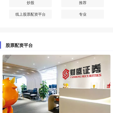
炒股
推荐
线上股票配资平台
专业
股票配资平台