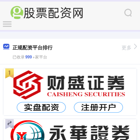
正规配资平台排行
更多
已收录
999
+家平台