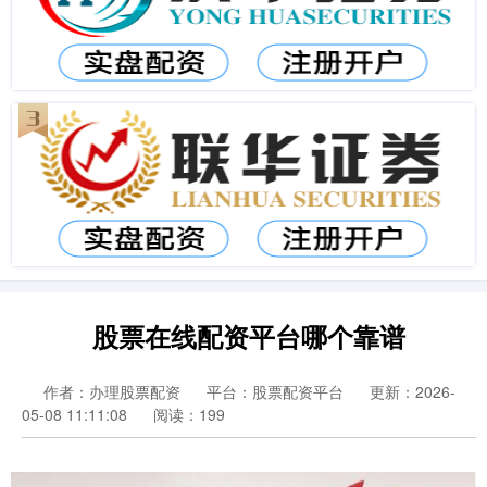
股票在线配资平台哪个靠谱
作者：办理股票配资
平台：股票配资平台
更新：2026-
05-08 11:11:08
阅读：199