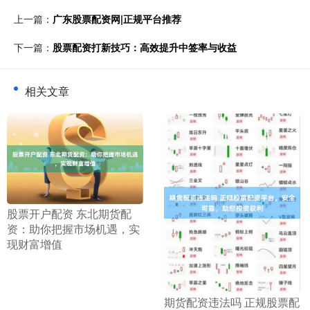
上一篇：
广东股票配资网|正规平台推荐
下一篇：
股票配资打新技巧：高效提升中签率与收益
相关文章
​股票开户配资 东北期货配
资：助你把握市场机遇，实
现财富增值
​期货配资违法吗 正规股票配