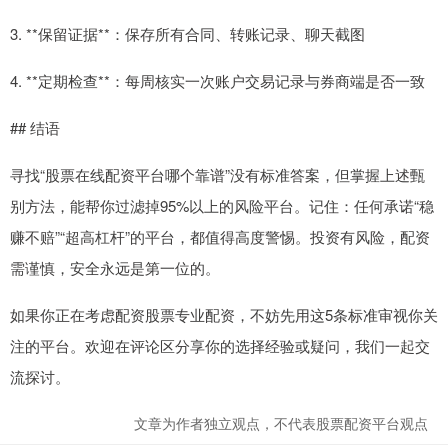
3. **保留证据**：保存所有合同、转账记录、聊天截图
4. **定期检查**：每周核实一次账户交易记录与券商端是否一致
## 结语
寻找“股票在线配资平台哪个靠谱”没有标准答案，但掌握上述甄
别方法，能帮你过滤掉95%以上的风险平台。记住：任何承诺“稳
赚不赔”“超高杠杆”的平台，都值得高度警惕。投资有风险，配资
需谨慎，安全永远是第一位的。
如果你正在考虑配资股票专业配资，不妨先用这5条标准审视你关
注的平台。欢迎在评论区分享你的选择经验或疑问，我们一起交
流探讨。
文章为作者独立观点，不代表股票配资平台观点