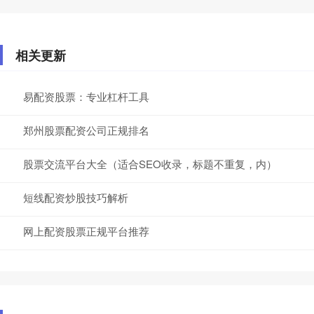
相关更新
易配资股票：专业杠杆工具
郑州股票配资公司正规排名
股票交流平台大全（适合SEO收录，标题不重复，内）
短线配资炒股技巧解析
网上配资股票正规平台推荐