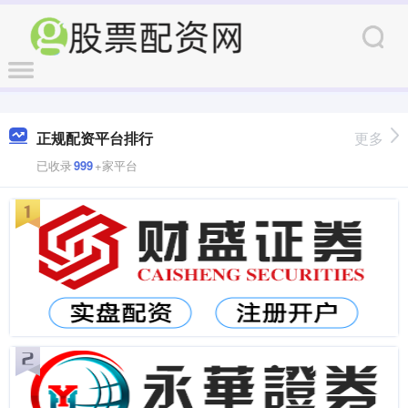
正规配资平台排行
更多
已收录
999
+家平台