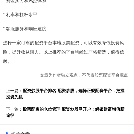
* 资金实力和风控体系
* 利率和杠杆水平
* 客服服务和响应速度
选择一家可靠的配资平台本地股票配资，可以有效降低投资风
险，提升收益潜力。以上推荐的平台均经过严格筛选，值得信
赖。
文章为作者独立观点，不代表股票配资平台观点
上一篇：
配资炒股平台排名 配资炒股，选择正规配资平台，把握
投资先机
下一篇：
股票配资的仓位管理 配资炒股网开户：解锁财富增值新
途径