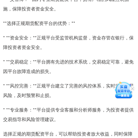
施，保障投资者资金安全。
**选择正规期货配资平台的优势：**
* **资金安全：**正规平台受监管机构监督，资金存管在银行，保
障投资者资金安全。
* **交易稳定：**平台拥有先进的技术系统，交易稳定可靠，避免
因平台故障造成的损失。
* **风控完善：**正规平台建立了完善的风控体系，实时监控交易
风险，及时预警和止损。
* **专业服务：**平台提供专业客服和分析师服务，为投资者提供
交易指导和风险管理建议。
选择正规的期货配资平台，可以帮助投资者放大收益，同时保障