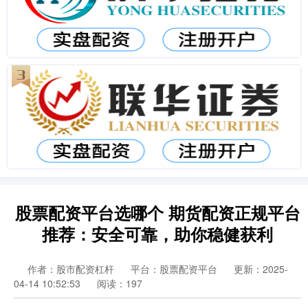
股票配资平台选哪个 期货配资正规平台
推荐：安全可靠，助你稳健获利
作者：股市配资杠杆
平台：股票配资平台
更新：2025-
04-14 10:52:53
阅读：197