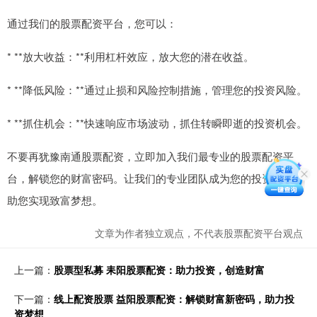
通过我们的股票配资平台，您可以：
* **放大收益：**利用杠杆效应，放大您的潜在收益。
* **降低风险：**通过止损和风险控制措施，管理您的投资风险。
* **抓住机会：**快速响应市场波动，抓住转瞬即逝的投资机会。
不要再犹豫南通股票配资，立即加入我们最专业的股票配资平
台，解锁您的财富密码。让我们的专业团队成为您的投资伙伴，
助您实现致富梦想。
文章为作者独立观点，不代表股票配资平台观点
上一篇：
股票型私募 耒阳股票配资：助力投资，创造财富
下一篇：
线上配资股票 益阳股票配资：解锁财富新密码，助力投
资梦想