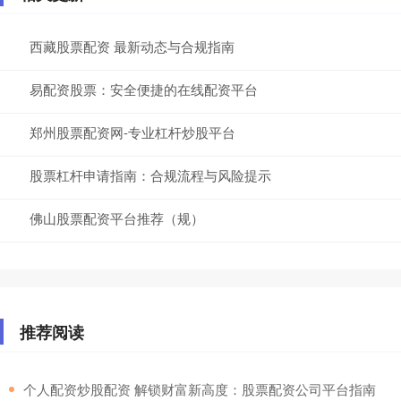
西藏股票配资 最新动态与合规指南
易配资股票：安全便捷的在线配资平台
郑州股票配资网-专业杠杆炒股平台
股票杠杆申请指南：合规流程与风险提示
佛山股票配资平台推荐（规）
推荐阅读
​个人配资炒股配资 解锁财富新高度：股票配资公司平台指南