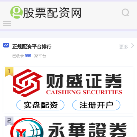
正规配资平台排行
更多
已收录
999
+家平台