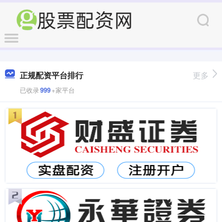
正规配资平台排行
更多
已收录
999
+家平台