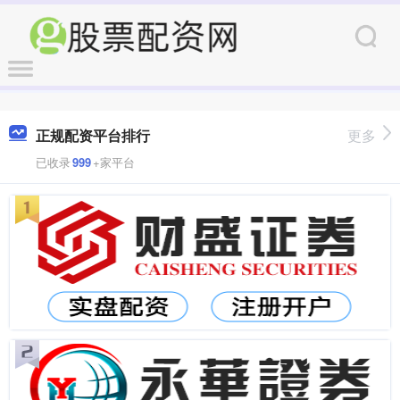
正规配资平台排行
更多
已收录
999
+家平台