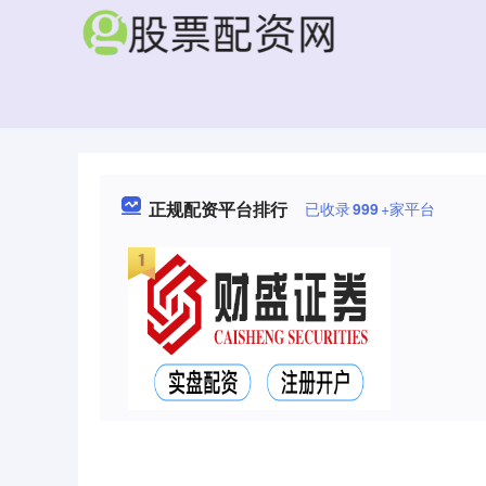
正规配资平台排行
已收录
999
+家平台