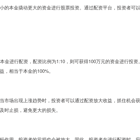
小的本金撬动更大的资金进行股票投资。通过配资平台，投资者可
本金进行配资，配资比例为1:10，则可获得100万元的资金进行投资
益，相当于本金的100%。
当市场出现上涨趋势时，投资者可以通过配资放大收益，抓住机会
及时止损，避免更大的损失。
杆作用，投资者的亏损也会被放大。因此，投资者在进行配资时，