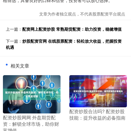
格筛选，具备良好的口碑和信誉，投资者可以放心选择。
文章为作者独立观点，不代表股票配资平台观点
上一篇：
配资网上配资炒股 常熟期货配资：助力投资，稳健增值
下一篇：
炒股配资官网 在线股票配资：轻松放大收益，把握投资
机遇
相关文章
​配资炒股合法吗? 配资炒股
​配资炒股网网 外盘期货配
技能：提升收益的必备指南
资：解锁全球市场，助你财
富增值