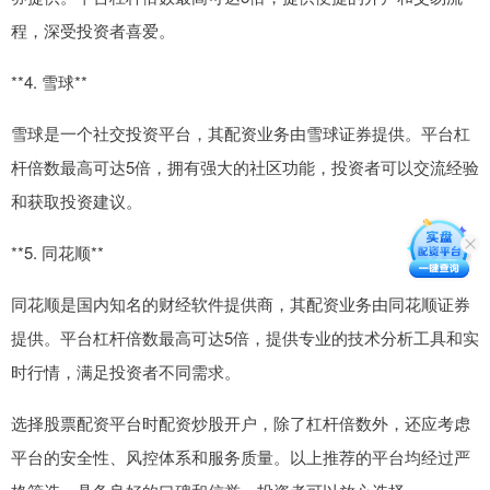
程，深受投资者喜爱。
**4. 雪球**
雪球是一个社交投资平台，其配资业务由雪球证券提供。平台杠
杆倍数最高可达5倍，拥有强大的社区功能，投资者可以交流经验
和获取投资建议。
**5. 同花顺**
同花顺是国内知名的财经软件提供商，其配资业务由同花顺证券
提供。平台杠杆倍数最高可达5倍，提供专业的技术分析工具和实
时行情，满足投资者不同需求。
选择股票配资平台时配资炒股开户，除了杠杆倍数外，还应考虑
平台的安全性、风控体系和服务质量。以上推荐的平台均经过严