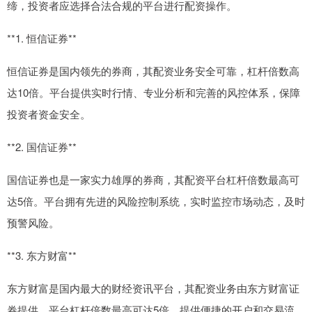
缔，投资者应选择合法合规的平台进行配资操作。
**1. 恒信证券**
恒信证券是国内领先的券商，其配资业务安全可靠，杠杆倍数高
达10倍。平台提供实时行情、专业分析和完善的风控体系，保障
投资者资金安全。
**2. 国信证券**
国信证券也是一家实力雄厚的券商，其配资平台杠杆倍数最高可
达5倍。平台拥有先进的风险控制系统，实时监控市场动态，及时
预警风险。
**3. 东方财富**
东方财富是国内最大的财经资讯平台，其配资业务由东方财富证
券提供。平台杠杆倍数最高可达5倍，提供便捷的开户和交易流