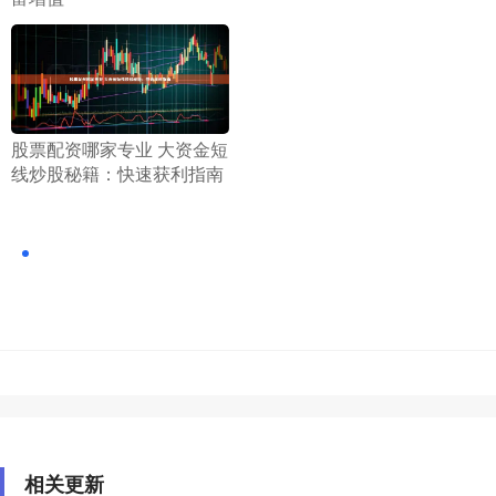
​股票配资哪家专业 大资金短
线炒股秘籍：快速获利指南
相关更新