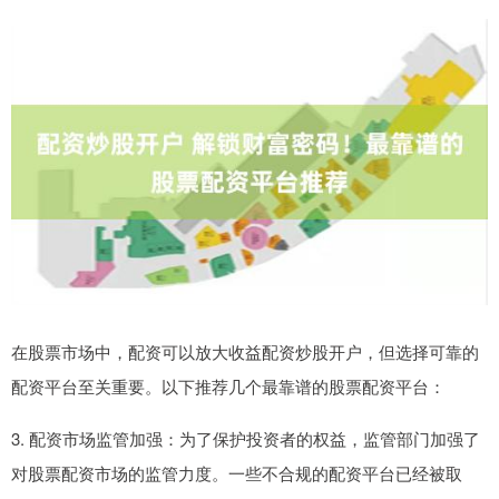
在股票市场中，配资可以放大收益配资炒股开户，但选择可靠的
配资平台至关重要。以下推荐几个最靠谱的股票配资平台：
3. 配资市场监管加强：为了保护投资者的权益，监管部门加强了
对股票配资市场的监管力度。一些不合规的配资平台已经被取